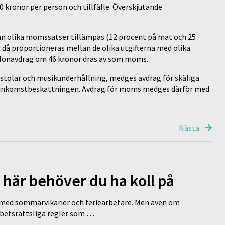
kronor per person och tillfälle. Överskjutande
an olika momssatser tillämpas (12 procent på mat och 25
 då proportioneras mellan de olika utgifterna med olika
blonavdrag om 46 kronor dras av som moms.
h stolar och musikunderhållning, medges avdrag för skäliga
id inkomstbeskattningen. Avdrag för moms medges därför med
Nästa
 här behöver du ha koll på
ed sommarvikarier och feriearbetare. Men även om
rbetsrättsliga regler som …