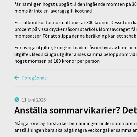
får nämligen högst uppgå till den ingående momsen på 300 
moms är inte en avdragsgill kostnad.
Ett julbord kostar normalt mer är 300 kronor. Dessutom k
procent på vissa drycker såsom starköl). Momsavdraget får
momssatser. För att slippa denna beräkning kan ett scha
För övriga utgifter, kringkostnader såsom hyra av bord oc
utgifter. Med skäliga utgifter anses samma belopp som v
högst momsen på 180 kronor per person.
Föregående
11 juni 2026
Anställa sommarvikarier? Det
Många företag förstärker bemanningen under sommaren m
anställningen bara ska pågå några veckor gäller samma a