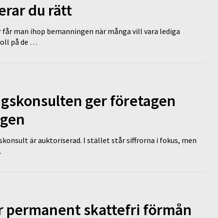
erar du rätt
r får man ihop bemanningen när många vill vara lediga
koll på de …
ngskonsulten ger företagen
ägen
nsult är auktoriserad. I stället står siffrorna i fokus, men
…
ir permanent skattefri förmån