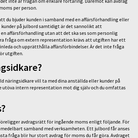
det inte är frågan om enklare förtäring. Däremot kan avdrag
 moms per person.
att du bjuder kunden i samband med en affärsförhandling eller
kunder på julbord samtidigt är det sannolikt att
en affärsförhandling utan att det ska ses som personlig
vara fråga om extern representation krävs att utgiften har ett
da och upprätthålla affärsförbindelser. Är det inte fråga
ör utgiften.
ingsidkare?
näringsidkare vill ta med dina anställda eller kunder på
nte utöva intern representation mot dig själv och du omfattas
s?
religger avdragsrätt för ingående moms enligt följande. För
omedelbart samband med verksamheten. Ett julbord får anses
 fråga blir hur stort avdrag för moms du får göra. Avdraget