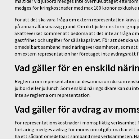
måltider vid julbord medges inte överhuvudtaget eftersom 
medges för kringkostnader med max 180 kronor exklusive
För att det ska vara fråga om extern representation krävs 
på annan affärsmässig grund. Om du bjuder en större grupp 
Skatteverket kommer att bedöma att det inte är fråga om 
gästfrihet och utgifter för sällskapslivet. För att det ska 
omedelbart samband med näringsverksamheten, som att inle
om extern representation har företaget inte avdragsrätt f
Vad gäller för en enskild när
Reglerna om representation är desamma om du som enskild 
julbord eller jullunch. Som enskild näringsidkare kan du i
inte av reglerna om representation.
Vad gäller för avdrag av mom
För representationskostnader i momspliktig verksamhet fö
förtäring medges avdrag för moms om utgifterna har ett 
ha ett sådant omedelbart samband med verksamheten. Nästa