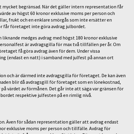
 mycket begränsad. När det gäller intern representation får
t värde av högst 60 kronor exklusive moms per person och
ullar, frukt och en enklare smörgås som inte ersätter en
r får företaget inte göra avdrag julbordet.
h liknande medges avdrag med högst 180 kronor exklusive
sonalfest är avdragsgilla för max två tillfällen per år. Om
retaget få göra avdrag även för dem. Under vissa
ing (endast en natt) i samband med julfest på annan ort
on och är därmed inte avdragsgilla för företaget. De kan även
den blir då avdragsgill för företaget som en lönekostnad,
på värdet av förmånen. Det går inte att säga var gränsen för
lbordet respektive julfesten på en rimlig nivå.
ion. Även för sådan representation gäller att avdrag endast
nor exklusive moms per person och tillfälle. Avdrag för