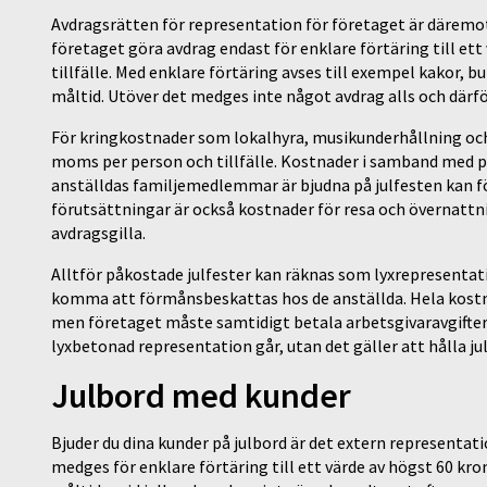
Avdragsrätten för representation för företaget är däremot
företaget göra avdrag endast för enklare förtäring till et
tillfälle. Med enklare förtäring avses till exempel kakor, b
måltid. Utöver det medges inte något avdrag alls och därfö
För kringkostnader som lokalhyra, musikunderhållning oc
moms per person och tillfälle. Kostnader i samband med per
anställdas familjemedlemmar är bjudna på julfesten kan fö
förutsättningar är också kostnader för resa och övernattn
avdragsgilla.
Alltför påkostade julfester kan räknas som lyxrepresentati
komma att förmånsbeskattas hos de anställda. Hela kostna
men företaget måste samtidigt betala arbetsgivaravgifter 
lyxbetonad representation går, utan det gäller att hålla ju
Julbord med kunder
Bjuder du dina kunder på julbord är det extern representat
medges för enklare förtäring till ett värde av högst 60 kro