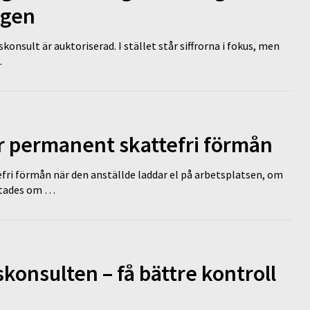
ägen
nsult är auktoriserad. I stället står siffrorna i fokus, men
…
ir permanent skattefri förmån
efri förmån när den anställde laddar el på arbetsplatsen, om
lutades om …
onsulten – få bättre kontroll