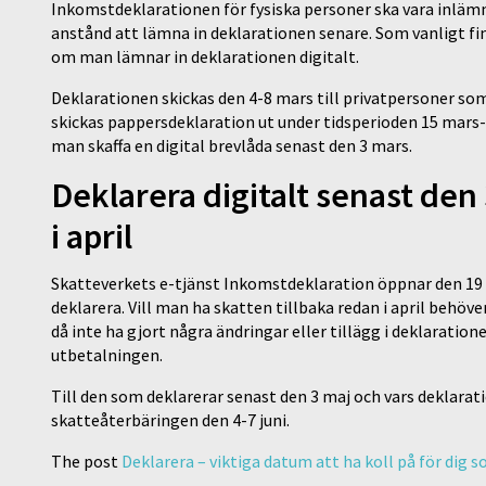
Inkomstdeklarationen för fysiska personer ska vara inlämn
anstånd att lämna in deklarationen senare. Som vanligt fin
om man lämnar in deklarationen digitalt.
Deklarationen skickas den 4-8 mars till privatpersoner som
skickas pappersdeklaration ut under tidsperioden 15 mars-1
man skaffa en digital brevlåda senast den 3 mars.
Deklarera digitalt senast den 
i april
Skatteverkets e-tjänst Inkomstdeklaration öppnar den 19 m
deklarera. Vill man ha skatten tillbaka redan i april behöve
då inte ha gjort några ändringar eller tillägg i deklarat
utbetalningen.
Till den som deklarerar senast den 3 maj och vars deklara
skatteåterbäringen den 4-7 juni.
The post
Deklarera – viktiga datum att ha koll på för dig 