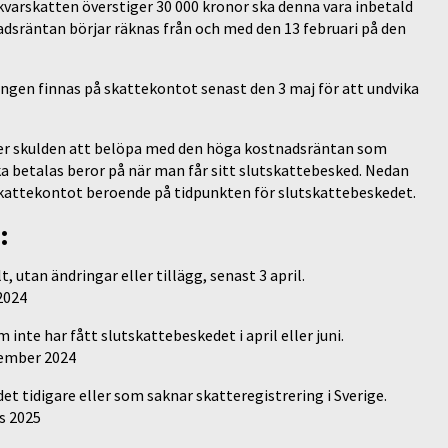
kvarskatten överstiger 30 000 kronor ska denna vara inbetald
adsräntan börjar räknas från och med den 13 februari på den
ngen finnas på skattekontot senast den 3 maj för att undvika
er skulden att belöpa med den höga kostnadsräntan som
ska betalas beror på när man får sitt slutskattebesked. Nedan
 skattekontot beroende på tidpunkten för slutskattebeskedet.
:
, utan ändringar eller tillägg, senast 3 april.
 2024
inte har fått slutskattebeskedet i april eller juni.
ember 2024
et tidigare eller som saknar skatteregistrering i Sverige.
s 2025