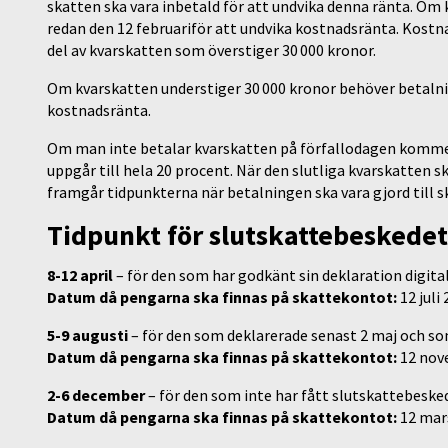
skatten ska vara inbetald för att undvika denna ränta. Om 
redan den 12 februariför att undvika kostnadsränta. Kostn
del av kvarskatten som överstiger 30 000 kronor.
Om kvarskatten understiger 30 000 kronor behöver betalni
kostnadsränta.
Om man inte betalar kvarskatten på förfallodagen komm
uppgår till hela 20 procent. När den slutliga kvarskatten 
framgår tidpunkterna när betalningen ska vara gjord till
Tidpunkt för slutskattebeskedet
8-12 april
– för den som har godkänt sin deklaration digitalt
Datum då pengarna ska finnas på skattekontot:
12 juli
5-9 augusti
– för den som deklarerade senast 2 maj och som 
Datum då pengarna ska finnas på skattekontot:
12 nov
2-6 december
– för den som inte har fått slutskattebesked
Datum då pengarna ska finnas på skattekontot:
12 mar