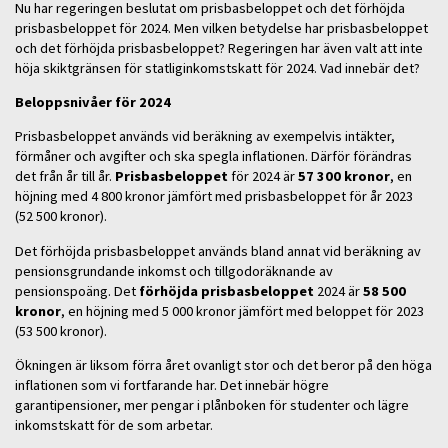
Nu har regeringen beslutat om prisbasbeloppet och det förhöjda
prisbasbeloppet för 2024. Men vilken betydelse har prisbasbeloppet
och det förhöjda prisbasbeloppet? Regeringen har även valt att inte
höja skiktgränsen för statliginkomstskatt för 2024. Vad innebär det?
Beloppsnivåer för 2024
Prisbasbeloppet används vid beräkning av exempelvis intäkter,
förmåner och avgifter och ska spegla inflationen. Därför förändras
det från år till år.
Prisbasbeloppet
för 2024 är
57 300 kronor
, en
höjning med 4 800 kronor jämfört med prisbasbeloppet för år 2023
(52 500 kronor).
Det förhöjda prisbasbeloppet används bland annat vid beräkning av
pensionsgrundande inkomst och tillgodoräknande av
pensionspoäng. Det
förhöjda prisbasbeloppet
2024 är
58 500
kronor
, en höjning med 5 000 kronor jämfört med beloppet för 2023
(53 500 kronor).
Ökningen är liksom förra året ovanligt stor och det beror på den höga
inflationen som vi fortfarande har. Det innebär högre
garantipensioner, mer pengar i plånboken för studenter och lägre
inkomstskatt för de som arbetar.