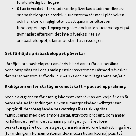
föräldraledig blir högre.
Studiemedel
– för studerande påverkas studiemedlen av
prisbasbeloppets storlek. Studenterna får mer i plånboken
och har större möjligheter till att tjäna mer eftersom
fribeloppet höjs. Höjningen gäller dock inte studiebidraget på
gymnasiet eftersom det inte påverkas inte av
prisbasbeloppet, utan är bestämt av riksdagen.
Det förhöjda prisbasbeloppet påverkar
Förhöjda prisbasbeloppet används bland annat för att beräkna
pensionspoängen i det gamla pensionssystemet. Därmed påverkar
det personer som är födda 1938–1953 och har tilläggspension/ATP.
Skiktgränsen för statlig inkomstskatt – pausad uppräkning
Även skiktgränsen för statlig inkomstskatt räknas om varje år och är
beroende av förändringen av konsumentprisindex. Skiktgränsen
uppgår till det föregående beskattningsårets skiktgräns
multiplicerad med det jämförelsetal, uttryckt i procent, som anger
förhållandet mellan det allmänna prisläget i juni året före
beskattningsåret och prisläget i juni andra året före beskattningsåret
(förändringen i konsumentprisindex mellan tidpunkterna) plus två