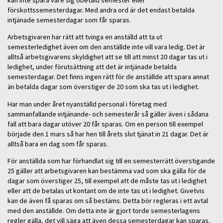
förskottssemesterdagar. Med andra ord är det endast betalda
intjänade semesterdagar som får sparas.
Arbetsgivaren har rätt att tvinga en anställd att ta ut
semesterledighet även om den anställde inte vill vara ledig. Det är
alltså arbetsgivarens skyldighet att se till att minst 20 dagar tas ut i
ledighet, under förutsättning att det är intjänade betalda
semesterdagar. Det finns ingen rätt för de anställde att spara annat
än betalda dagar som överstiger de 20 som ska tas ut i ledighet.
Har man under året nyanställd personal i företag med
sammanfallande intjänande- och semesterår så gäller även i sådana
fall att bara dagar utöver 20 får sparas. Om en person till exempel
började den 1 mars så har hen till årets slut tjänat in 21 dagar. Det är
alltså bara en dag som får sparas.
För anställda som har förhandlat sig till en semesterrätt överstigande
25 gäller att arbetsgivaren kan bestämma vad som ska gälla för de
dagar som överstiger 25, till exempel att de måste tas ut i ledighet
eller att de betalas ut kontant om de inte tas ut i ledighet. Givetvis
kan de även få sparas om så bestäms. Detta bör regleras i ett avtal
med den anställde. Om detta inte är gjort torde semesterlagens
regler gälla, det vill säga att även dessa semesterdagar kan sparas.