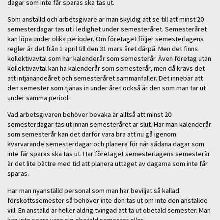
dagar som inte får sparas ska tas ut.
Som anställd och arbetsgivare är man skyldig att se till att minst 20
semesterdagar tas ut i ledighet under semesteråret. Semesteråret
kan löpa under olika perioder. Om företaget följer semesterlagens
regler är det från 1 april till den 31 mars året därpå. Men det finns
kollektivavtal som har kalenderår som semesterår. Även företag utan
kollektivavtal kan ha kalenderår som semesterår, men då krävs det
att intjänandeåret och semesteråret sammanfaller. Det innebär att
den semester som tjänas in under året också är den som man tar ut
under samma period.
Vad arbetsgivaren behöver bevaka är alltså att minst 20
semesterdagar tas ut innan semesteråret är slut. Har man kalenderår
som semesterår kan det därför vara bra att nu gå igenom
kvarvarande semesterdagar och planera för när sådana dagar som
inte får sparas ska tas ut. Har företaget semesterlagens semesterår
är det lite bättre med tid att planera uttaget av dagarna som inte får
sparas.
Har man nyanställd personal som man har beviljat så kallad
förskottssemester så behöver inte den tas ut om inte den anställde
vill. En anställd är heller aldrig tvingad att ta ut obetald semester. Man
kan inte spara vare sig obetald semester eller