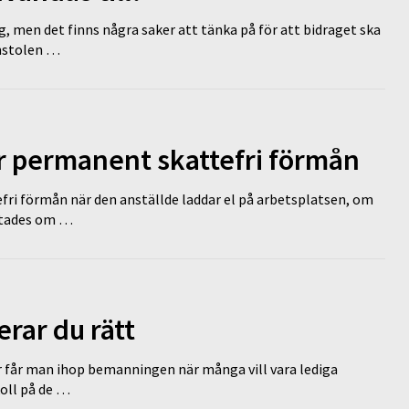
g, men det finns några saker att tänka på för att bidraget ska
omstolen …
ir permanent skattefri förmån
efri förmån när den anställde laddar el på arbetsplatsen, om
lutades om …
erar du rätt
r får man ihop bemanningen när många vill vara lediga
koll på de …