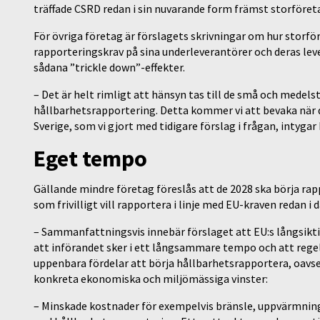
träffade CSRD redan i sin nuvarande form främst storföret
För övriga företag är förslagets skrivningar om hur storfö
rapporteringskrav på sina underleverantörer och deras lev
sådana ”trickle down”-effekter.
– Det är helt rimligt att hänsyn tas till de små och medel
hållbarhetsrapportering. Detta kommer vi att bevaka när de
Sverige, som vi gjort med tidigare förslag i frågan, intygar
Eget tempo
Gällande mindre företag föreslås att de 2028 ska börja rapp
som frivilligt vill rapportera i linje med EU-kraven redan i 
– Sammanfattningsvis innebär förslaget att EU:s långsikti
att införandet sker i ett långsammare tempo och att regelv
uppenbara fördelar att börja hållbarhetsrapportera, oavset
konkreta ekonomiska och miljömässiga vinster:
– Minskade kostnader för exempelvis bränsle, uppvärmning,