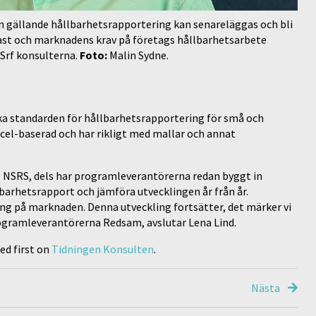
n gällande hållbarhetsrapportering kan senareläggas och bli
fast och marknadens krav på företags hållbarhetsarbete
 Srf konsulterna.
Foto:
Malin Sydne.
ska standarden för hållbarhetsrapportering för små och
xcel-baserad och har rikligt med mallar och annat
ns NSRS, dels har programleverantörerna redan byggt in
lbarhetsrapport och jämföra utvecklingen år från år.
g på marknaden. Denna utveckling fortsätter, det märker vi
rogramleverantörerna Redsam, avslutar Lena Lind.
ed first on
Tidningen Konsulten
.
Nästa