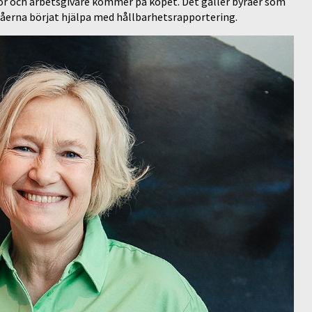
ör och arbetsgivare kommer på köpet. Det gäller byråer som
råerna börjat hjälpa med hållbarhetsrapportering.