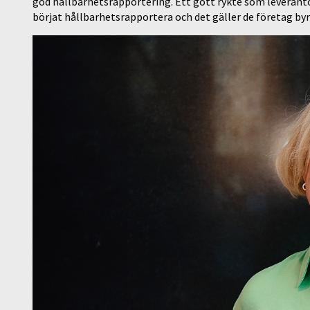
god hållbarhetsrapportering. Ett gott rykte som leverant
börjat hållbarhetsrapportera och det gäller de företag by