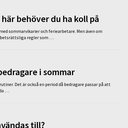
 här behöver du ha koll på
ed sommarvikarier och feriearbetare. Men även om
rbetsrättsliga regler som …
 bedragare i sommar
tiner. Det är också en period då bedragare passar på att
dda …
vändas till?