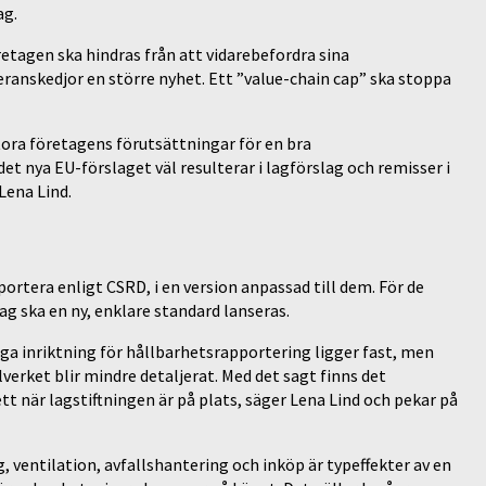
ag.
retagen ska hindras från att vidarebefordra sina
eranskedjor en större nyhet. Ett ”value-chain cap” ska stoppa
stora företagens förutsättningar för en bra
t nya EU-förslaget väl resulterar i lagförslag och remisser i
 Lena Lind.
ortera enligt CSRD, i en version anpassad till dem. För de
dag ska en ny, enklare standard lanseras.
ga inriktning för hållbarhetsrapportering ligger fast, men
erket blir mindre detaljerat. Med det sagt finns det
t när lagstiftningen är på plats, säger Lena Lind och pekar på
 ventilation, avfallshantering och inköp är typeffekter av en