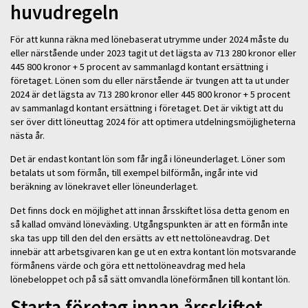
huvudregeln
För att kunna räkna med lönebaserat utrymme under 2024 måste du
eller närstående under 2023 tagit ut det lägsta av 713 280 kronor eller
445 800 kronor + 5 procent av sammanlagd kontant ersättning i
företaget. Lönen som du eller närstående är tvungen att ta ut under
2024 är det lägsta av 713 280 kronor eller 445 800 kronor + 5 procent
av sammanlagd kontant ersättning i företaget. Det är viktigt att du
ser över ditt löneuttag 2024 för att optimera utdelningsmöjligheterna
nästa år.
Det är endast kontant lön som får ingå i löneunderlaget. Löner som
betalats ut som förmån, till exempel bilförmån, ingår inte vid
beräkning av lönekravet eller löneunderlaget.
Det finns dock en möjlighet att innan årsskiftet lösa detta genom en
så kallad omvänd löneväxling. Utgångspunkten är att en förmån inte
ska tas upp till den del den ersätts av ett nettolöneavdrag. Det
innebär att arbetsgivaren kan ge ut en extra kontant lön motsvarande
förmånens värde och göra ett nettolöneavdrag med hela
lönebeloppet och på så sätt omvandla löneförmånen till kontant lön.
Starta företag innan årsskiftet