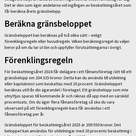
Det är den som äger andelarna vid ingången av beskattningsåret som
får beräkna årets gränsbelopp.
Beräkna gränsbeloppet
Gränsbeloppet kan beräknas på två olika sätt – enligt
förenklingsregeln eller huvudregeln. Vilken beräkningsregel du väljer
beror på om du tar ut lön och uppfyller förutsättningarna i övrigt.
Förenklingsregeln
För beskattningsåret 2024 får delägare i ett fåmansföretag rätt till ett
gränsbelopp om 204 325 kronor. Detta kan du använda till utdelning
eller kapitalvinst som beskattas med 20 procent. Gränsbeloppet
beräknas utifrån din ägarandel i företaget. Ett gränsbelopp som inte
utnyttjas sparas till kommande år och räknas då upp med en särskild
procentsats. Om du äger flera fåmansföretag så ska du vara
observant på att förenklingsregeln bara får användas i ett
fåmansföretag per år.
Gränsbeloppet för beskattningsåret 2025 är 209 550 kronor. Det
beloppet kan användas för utdelningar med 20 procents beskattning i