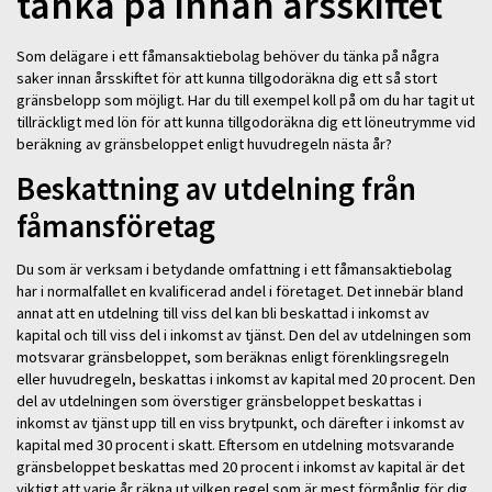
tänka på innan årsskiftet
Som delägare i ett fåmansaktiebolag behöver du tänka på några
saker innan årsskiftet för att kunna tillgodoräkna dig ett så stort
gränsbelopp som möjligt. Har du till exempel koll på om du har tagit ut
tillräckligt med lön för att kunna tillgodoräkna dig ett löneutrymme vid
beräkning av gränsbeloppet enligt huvudregeln nästa år?
Beskattning av utdelning från
fåmansföretag
Du som är verksam i betydande omfattning i ett fåmansaktiebolag
har i normalfallet en kvalificerad andel i företaget. Det innebär bland
annat att en utdelning till viss del kan bli beskattad i inkomst av
kapital och till viss del i inkomst av tjänst. Den del av utdelningen som
motsvarar gränsbeloppet, som beräknas enligt förenklingsregeln
eller huvudregeln, beskattas i inkomst av kapital med 20 procent. Den
del av utdelningen som överstiger gränsbeloppet beskattas i
inkomst av tjänst upp till en viss brytpunkt, och därefter i inkomst av
kapital med 30 procent i skatt. Eftersom en utdelning motsvarande
gränsbeloppet beskattas med 20 procent i inkomst av kapital är det
viktigt att varje år räkna ut vilken regel som är mest förmånlig för dig.