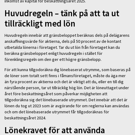
inkomst av kapital för beskattningsåret 2025.
Huvudregeln – tänk på att ta ut
tillräckligt med lön
Huvudregeln innebär att gränsbeloppet beräknas dels på delägarens
anskaffningsvärde för aktierna, dels på 50 procent av de kontant
utbetalda lönerna i företaget. Tar du ut lön från företaget kan du
beräkna gränsbeloppet enligt huvudregeln i stället för
förenklingsregeln om den ger ett högre gränsbelopp.
För att kunna tillgodoräkna dig lönebaserat utrymme, som baseras på
de löner som totalt sett finns i fåmansföretaget, måste du äga mer
än fyra procent av aktierna och det är viktigt att du, eller en till dig
närstående person, tar ut tillräcklig hög lön. Det är löneuttaget under
året före beskattningsåret som påverkar möjligheten att
tillgodoräkna sig det lönebaserade utrymmet. Det innebär att det är
lönen du tog ut 2023 som är avgörande för om reglerna kan användas
och om det lönebaserade utrymmet får tillgodoräknas för
beskattningsåret 2024.
Lönekravet för att använda