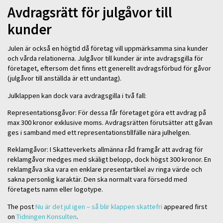
Avdragsrätt för julgåvor till
kunder
Julen är också en högtid då företag vill uppmärksamma sina kunder
och vårda relationerna. Julgåvor till kunder är inte avdragsgilla för
företaget, eftersom det finns ett generellt avdragsförbud för gåvor
(julgåvor till anställda är ett undantag).
Julklappen kan dock vara avdragsgilla i två fall:
Representationsgåvor: För dessa får företaget göra ett avdrag på
max 300 kronor exklusive moms. Avdragsrätten förutsätter att gåvan
ges i samband med ett representationstillfälle nära julhelgen.
Reklamgåvor: I Skatteverkets allmänna råd framgår att avdrag för
reklamgåvor medges med skäligt belopp, dock högst 300 kronor. En
reklamgåva ska vara en enklare presentartikel av ringa värde och
sakna personlig karaktär. Den ska normalt vara försedd med
företagets namn eller logotype.
The post
Nu är det jul igen – så blir klappen skattefri
appeared first
on
Tidningen Konsulten
.