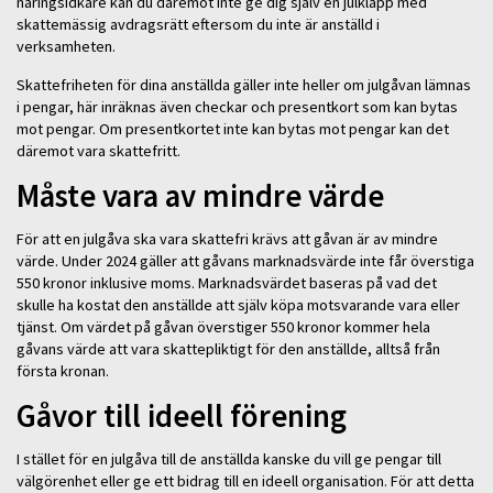
näringsidkare kan du däremot inte ge dig själv en julklapp med
skattemässig avdragsrätt eftersom du inte är anställd i
verksamheten.
Skattefriheten för dina anställda gäller inte heller om julgåvan lämnas
i pengar, här inräknas även checkar och presentkort som kan bytas
mot pengar. Om presentkortet inte kan bytas mot pengar kan det
däremot vara skattefritt.
Måste vara av mindre värde
För att en julgåva ska vara skattefri krävs att gåvan är av mindre
värde. Under 2024 gäller att gåvans marknadsvärde inte får överstiga
550 kronor inklusive moms. Marknadsvärdet baseras på vad det
skulle ha kostat den anställde att själv köpa motsvarande vara eller
tjänst. Om värdet på gåvan överstiger 550 kronor kommer hela
gåvans värde att vara skattepliktigt för den anställde, alltså från
första kronan.
Gåvor till ideell förening
I stället för en julgåva till de anställda kanske du vill ge pengar till
välgörenhet eller ge ett bidrag till en ideell organisation. För att detta