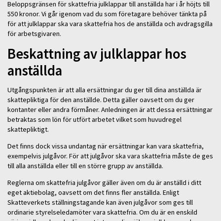
Beloppsgränsen för skattefria julklappar till anställda har i år höjts till
550 kronor. Vi går igenom vad du som företagare behöver tänkta på
för att julklappar ska vara skattefria hos de anställda och avdragsgilla
för arbetsgivaren.
Beskattning av julklappar hos
anställda
Utgångspunkten är att alla ersättningar du ger till dina anställda är
skattepliktiga för den anställde. Detta gäller oavsett om du ger
kontanter eller andra förmåner. Anledningen är att dessa ersättningar
betraktas som lön för utfört arbetet vilket som huvudregel
skattepliktigt.
Det finns dock vissa undantag när ersättningar kan vara skattefria,
exempelvis julgåvor. För att julgåvor ska vara skattefria måste de ges
till alla anställda eller till en större grupp av anställda.
Reglerna om skattefria julgåvor gäller även om du är anställd i ditt
eget aktiebolag, oavsett om det finns fler anställda. Enligt
Skatteverkets ställningstagande kan även julgåvor som ges till
ordinarie styrelseledamöter vara skattefria. Om du är en enskild