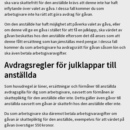
ska vara skattefritt för den anställde krävs att denne inte har haft
inflytande över valet av gåva. I dessa fall kommer du som
arbetsgivare inte ha rätt att göra avdrag för gåvan.
Om den anställde har haft möjlighet att påverka valet av gåva, eller
om denne vill ge en gåva i stället för att få en julklapp, ska värdet av
gåvan beskattas hos den anställde eftersom det då anses som att
denne fått ersättning som kan jämställas med pengar. I dessa fall
kommer du som arbetsgivare ha avdragsrätt för gåvan såsom lön och
ska även betala arbetsgivaravgifter.
Avdragsregler för julklappar till
anställda
Som huvudregel är löner, ersättningar och förmåner till anställda
avdragsgilla för dig som arbetsgivare, oavsett om förmånen är
skattepliktig för den anställde eller inte. Detta gäller även gåvor till
anställda oavsett om gåvan är skattefri hos den anställde eller inte.
Du som arbetsgivare ska däremot betala arbetsgivaravgifter om
gåvan är skattepliktig för den anställde, exempelvis för att värdet på
gåvan överstiger 550 kronor.