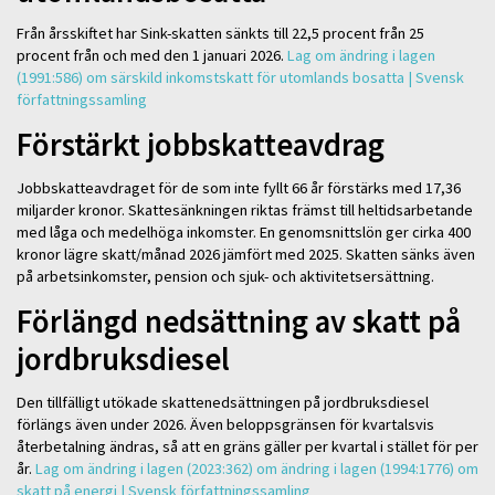
Från årsskiftet har Sink-skatten sänkts till 22,5 procent från 25
procent från och med den 1 januari 2026.
Lag om ändring i lagen
(1991:586) om särskild inkomstskatt för utomlands bosatta | Svensk
författningssamling
Förstärkt jobbskatteavdrag
Jobbskatteavdraget för de som inte fyllt 66 år förstärks med 17,36
miljarder kronor. Skattesänkningen riktas främst till heltidsarbetande
med låga och medelhöga inkomster. En genomsnittslön ger cirka 400
kronor lägre skatt/månad 2026 jämfört med 2025. Skatten sänks även
på arbetsinkomster, pension och sjuk- och aktivitetsersättning.
Förlängd nedsättning av skatt på
jordbruksdiesel
Den tillfälligt utökade skattenedsättningen på jordbruksdiesel
förlängs även under 2026. Även beloppsgränsen för kvartalsvis
återbetalning ändras, så att en gräns gäller per kvartal i stället för per
år.
Lag om ändring i lagen (2023:362) om ändring i lagen (1994:1776) om
skatt på energi | Svensk författningssamling