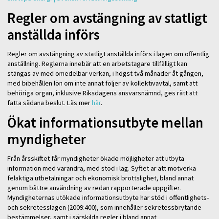
Regler om avstängning av statligt
anställda införs
Regler om avstängning av statligt anställda införs i lagen om offentlig
anställning. Reglerna innebär att en arbetstagare tillfälligt kan
stängas av med omedelbar verkan, i högst två månader åt gången,
med bibehållen lön om inte annat följer av kollektivavtal, samt att
behöriga organ, inklusive Riksdagens ansvarsnämnd, ges rätt att
fatta sådana beslut. Läs mer
här
.
Ökat informationsutbyte mellan
myndigheter
Från årsskiftet får myndigheter ökade möjligheter att utbyta
information med varandra, med stöd i lag. Syftet är att motverka
felaktiga utbetalningar och ekonomisk brottslighet, bland annat
genom bättre användning av redan rapporterade uppgifter.
Myndigheternas utökade informationsutbyte har stöd i offentlighets-
och sekretesslagen (2009:400), som innehåller sekretessbrytande
bestämmelser, samt i särskilda regler i bland annat